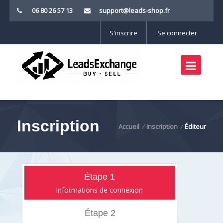
06 80 26 57 13
support@leads-shop.fr
S'inscrire
Se connecter
Inscription
Accueil
Inscription
Éditeur
/
/
Étape 1
Informations de connexion
Étape 2