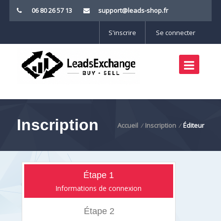
06 80 26 57 13
support@leads-shop.fr
S'inscrire
Se connecter
Inscription
Accueil
Inscription
Éditeur
/
/
Étape 1
Informations de connexion
Étape 2